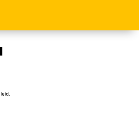
N
leid.